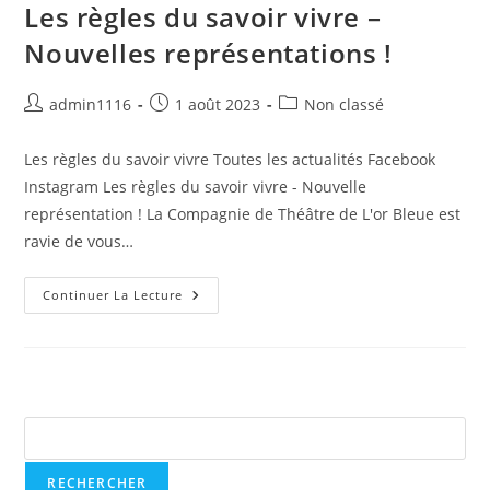
Les règles du savoir vivre –
Nouvelles représentations !
Auteur/autrice
Publication
Post
admin1116
1 août 2023
Non classé
de
publiée :
category:
la
Les règles du savoir vivre Toutes les actualités Facebook
publication :
Instagram Les règles du savoir vivre - Nouvelle
représentation ! La Compagnie de Théâtre de L'or Bleue est
ravie de vous…
Les
Continuer La Lecture
Règles
Du
Savoir
Vivre
–
Nouvelles
Représentations
Rechercher
!
RECHERCHER